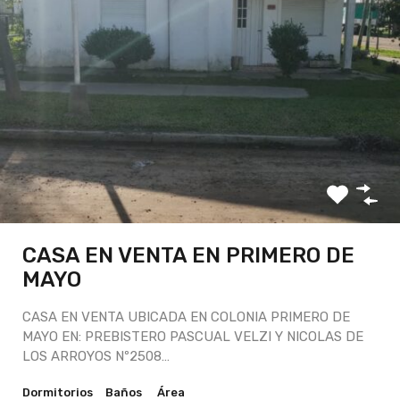
CASA EN VENTA EN PRIMERO DE
MAYO
CASA EN VENTA UBICADA EN COLONIA PRIMERO DE
MAYO EN: PREBISTERO PASCUAL VELZI Y NICOLAS DE
LOS ARROYOS Nº2508…
Dormitorios
Baños
Área