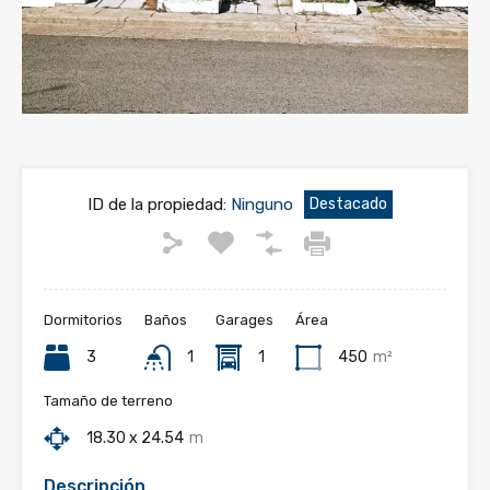
Previous
Next
ID de la propiedad:
Ninguno
Destacado
Dormitorios
Baños
Garages
Área
3
1
1
450
m²
Tamaño de terreno
18.30 x 24.54
m
Descripción